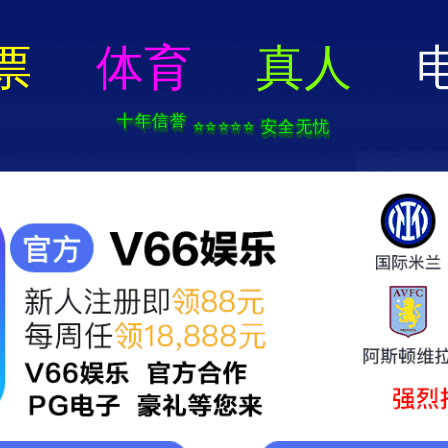
首页
关于我们
用户名
注册邮箱
验证码
6t体育app官网
地址：佛山市南海区狮山镇穆院第二工业区