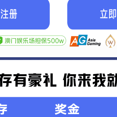
固话：0757-86689229 86691123 86697338 86691988
粤ICP备2025445183号